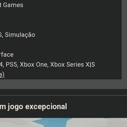
lt Games
G, Simulação
rface
4, PS5, Xbox One, Xbox Series X|S
a)
um jogo excepcional