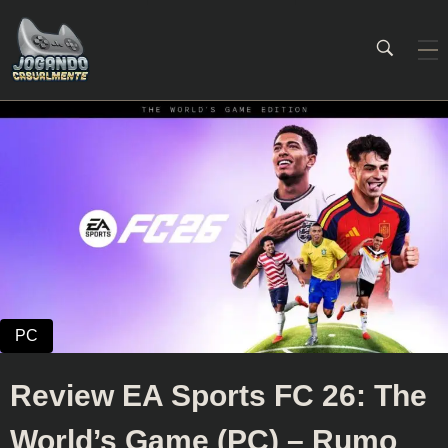
Jogando Casualmente
Conteúdo family friendly sobre games! Desde 2019 analisando jogos.
Review EA Sports FC 26: The
World’s Game (PC) – Rumo