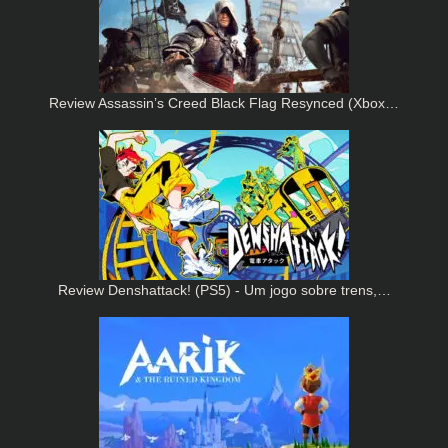
Review Assassin’s Creed Black Flag Resynced (Xbox…
Review Denshattack! (PS5) - Um jogo sobre trens,…