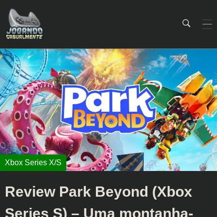
Jogando Casualmente
Conteúdo family friendly sobre games! Desde 2019 analisando jogos.
Review Park Beyond (Xbox
Series S) – Uma montanha-