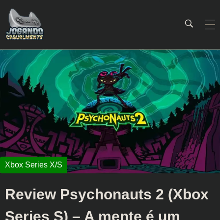
Jogando Casualmente
Conteúdo family friendly sobre games! Desde 2019 analisando jogos.
Review Psychonauts 2 (Xbox
Series S) – A mente é um