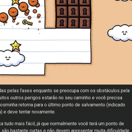
adas pelas fases enquanto se preocupa com os obstáculos pela
uitos outros perigos estarão no seu caminho e você precisa
 gosminha retorna para o último ponto de salvamento (indicado
) e deve tentar novamente.
xa tudo mais fácil, já que normalmente você terá um ponto de
s são bastante curtas e não devem apresentar muita dificuldade