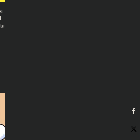
ua
l
ui