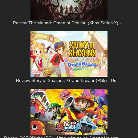
Review The Mound: Omen of Cthulhu (Xbox Series X) -…
Review Story of Seasons: Grand Bazaar (PS5) - Um…
Review OCTOPinbs (PC) - Uma mistura de Among Us com