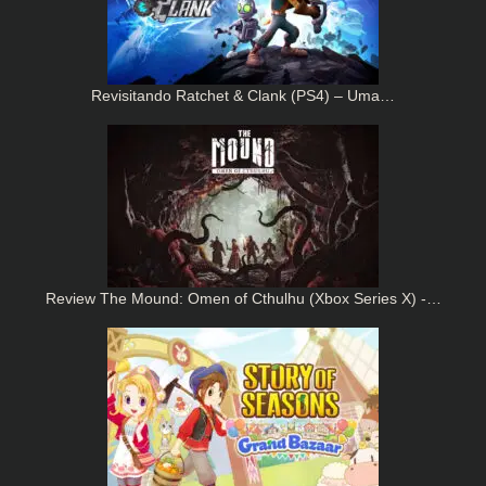
Revisitando Ratchet & Clank (PS4) – Uma…
Review The Mound: Omen of Cthulhu (Xbox Series X) -…