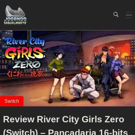
Jogando Casualmente
Conteúdo family friendly sobre games! Desde 2019 analisando jogos.
Review River City Girls Zero
(Switch) – Pancadaria 16-bits