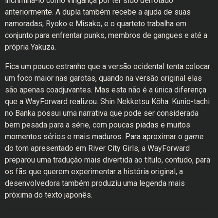
incriminá-lo como vingança por ter sido derrotado
anteriormente. A dupla também recebe a ajuda de suas
namoradas, Ryoko e Misako, e o quarteto trabalha em
conjunto para enfrentar punks, membros de gangues e até a
própria Yakuza.
Fica um pouco estranho que a versão ocidental tenta colocar
um foco maior nas garotas, quando na versão original elas
são apenas coadjuvantes. Mas esta não é a única diferença
que a WayForward realizou. Shin Nekketsu Kōha: Kunio-tachi
no Banka possui uma narrativa que pode ser considerada
bem pesada para a série, com poucas piadas e muitos
momentos sérios e mais maduros. Para aproximar o
game
do tom apresentado em River City Girls, a WayForward
preparou uma tradução mais divertida ao título, contudo, para
os fãs que querem experimentar a história original, a
desenvolvedora também produziu uma legenda mais
próxima do texto japonês.