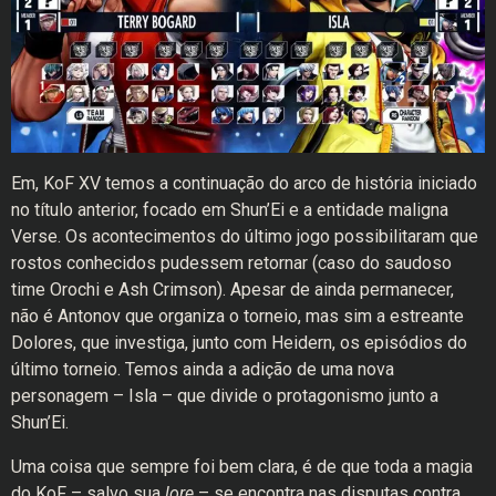
Em, KoF XV temos a continuação do arco de história iniciado
no título anterior, focado em Shun’Ei e a entidade maligna
Verse. Os acontecimentos do último jogo possibilitaram que
rostos conhecidos pudessem retornar (caso do saudoso
time Orochi e Ash Crimson). Apesar de ainda permanecer,
não é Antonov que organiza o torneio, mas sim a estreante
Dolores, que investiga, junto com Heidern, os episódios do
último torneio. Temos ainda a adição de uma nova
personagem – Isla – que divide o protagonismo junto a
Shun’Ei.
Uma coisa que sempre foi bem clara, é de que toda a magia
do KoF – salvo sua
lore
– se encontra nas disputas contra