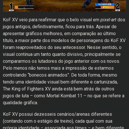
KoF XV veio para reafirmar que o belo visual em
pixel-art
dos
jogos antigos, definitivamente, ficou para trás. Apesar de
apresentar gráficos melhores, em comparação ao último
título, a maior parte dos modelos de personagens do KoF XV
foram reaproveitados do seu antecessor. Nesse sentido, o
visual continua um tanto quanto divisivo, principalmente se
compararmos os lutadores do jogo anterior com os novos.
Pelo menos não temos mais a impressão de estarmos
controlando “bonecos animados”. De toda forma, mesmo
tendo uma identidade visual bem diferente e cartunizada,
The King of Fighters XV ainda está bem atrás de outros
jogos de luta – como Mortal Kombat 11 – no que se refere a
qualidade gráfica.
KoF XV possui dezesseis cenários/arenas diferentes
(contando com o estágio de treino), cada qual com sua
própria identidade – associada aos times – e bem diferente