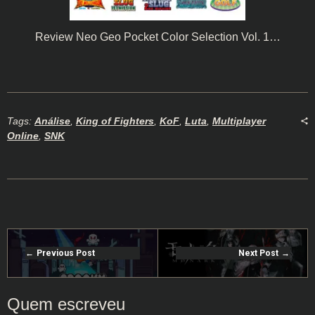
Review Neo Geo Pocket Color Selection Vol. 1…
Tags:
Análise
,
King of Fighters
,
KoF
,
Luta
,
Multiplayer
Online
,
SNK
Previous Post
Next Post