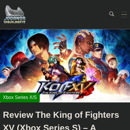
Jogando Casualmente
Conteúdo family friendly sobre games! Desde 2019 analisando jogos.
Review The King of Fighters
XV (Xbox Series S) – A