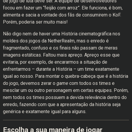
de jogo de luta deve ser. A equipe de desenvolvedores
focou em fazer um “feijão com arroz”. Ele funciona, é bom,
alimenta e sacia a vontade dos fãs de consumirem o KoF.
Porém, poderia ser muito mais!
Não digo nem de haver uma História cinematográfica nos
moldes dos jogos da NetherRealm, mas o enredo é
fragmentado, confuso e os finais não passam de meras
imagens estáticas. Faltou mais apreço. Apreço esse que
evitaria, por exemplo, de encararmos a situação de
enfrentarmos – durante a História – um time exatamente
igual ao nosso. Para montar o quebra-cabeça que é a história
do jogo, devemos zerar o
game
com todos os times e
mesclar um ou outro personagem em certas equipes. Porém,
nem todos os times possuem a devida relevância dentro do
enredo, fazendo com que a apresentação da história seja
genérica e exatamente igual para alguns.
Escolha a sua maneira de jogar