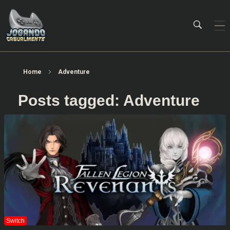
Jogando Casualmente
Conteúdo family friendly sobre games! Desde 2019 analisando jogos.
Home
Adventure
Posts tagged: Adventure