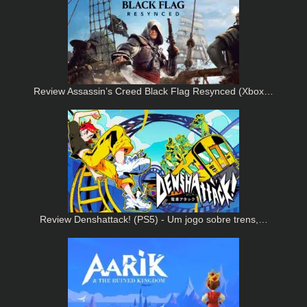
Review Assassin’s Creed Black Flag Resynced (Xbox…
Review Denshattack! (PS5) - Um jogo sobre trens,…