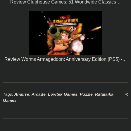
Review Clubhouse Games: 51 Worldwide Classics…
Review Worms Armageddon: Anniversary Edition (PS5) -…
Tags:
Análise
,
Arcade
,
Lowtek Games
,
Puzzle
,
Ratalaika
Games