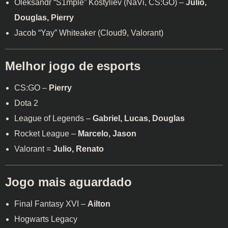
Oleksandr “S1mple” Kostyliev (NaVi, CS:GO) –
Julio,
Douglas, Pierry
Jacob “Yay” Whiteaker (Cloud9, Valorant)
Melhor jogo de esports
CS:GO –
Pierry
Dota 2
League of Legends –
Gabriel, Lucas, Douglas
Rocket League –
Marcelo, Jason
Valorant =
Julio, Renato
Jogo mais aguardado
Final Fantasy XVI –
Ailton
Hogwarts Legacy