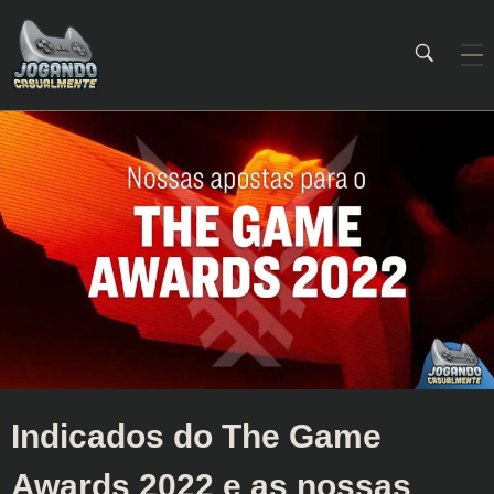
Jogando Casualmente
Conteúdo family friendly sobre games! Desde 2019 analisando jogos.
Indicados do The Game
Awards 2022 e as nossas